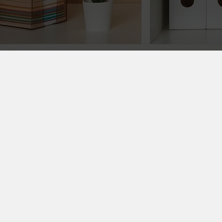
Avant
Aprè